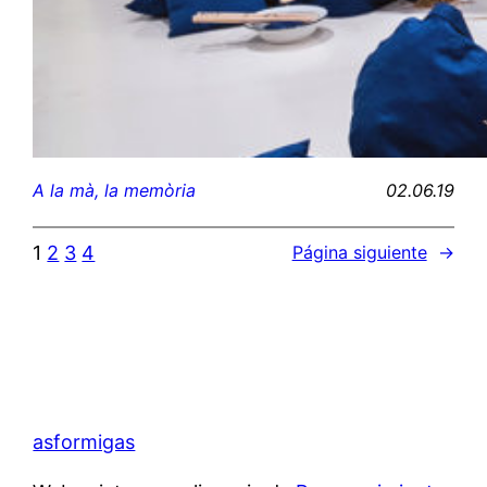
02.06.19
A la mà, la memòria
1
2
3
4
Página siguiente
→
asformigas