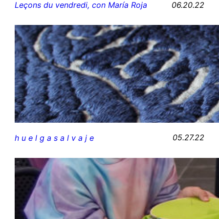
06.20.22
Leçons du vendredi, con María Roja
05.27.22
h u e l g a s a l v a j e