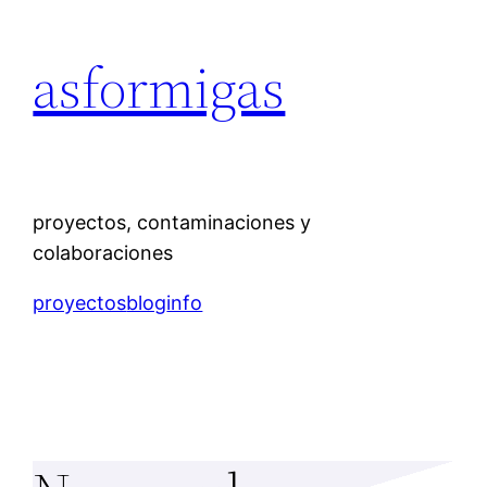
Saltar
al
asformigas
contenido
proyectos, contaminaciones y
colaboraciones
proyectos
blog
info