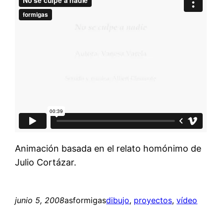
Animación basada en el relato homónimo de
Julio Cortázar.
junio 5, 2008
asformigas
dibujo
, 
proyectos
, 
vídeo