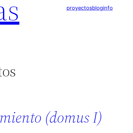
as
proyectos
blog
info
tos
miento (domus I)