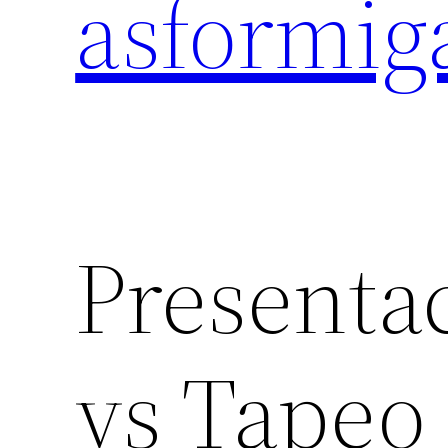
asformig
Presenta
vs Tapeo