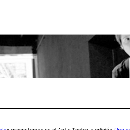
elo
» presentamos en el Antic Teatre la edición
Una co