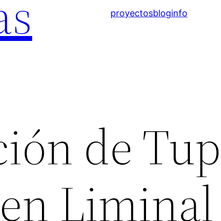
as
proyectos
blog
info
ción de Tu
 en Liminal