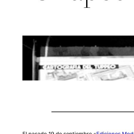
El pasado 19 de septiembre «
Ediciones Mod