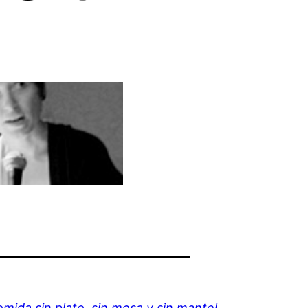
mida sin plato, sin mesa y sin mantel
,