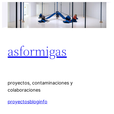
Saltar
al
contenido
asformigas
proyectos, contaminaciones y
colaboraciones
proyectos
blog
info