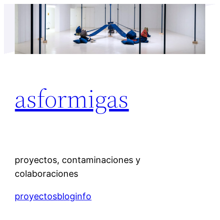
Saltar
al
contenido
asformigas
proyectos, contaminaciones y
colaboraciones
proyectos
blog
info