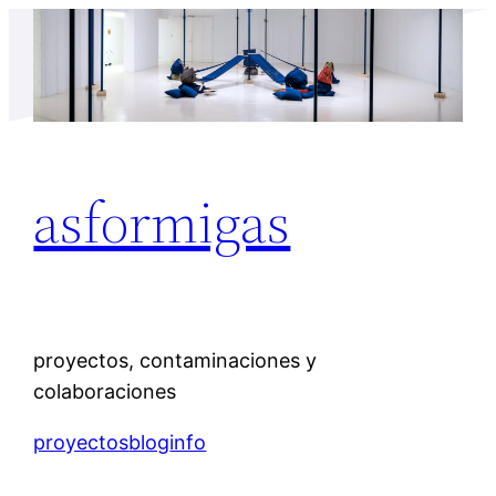
Saltar
al
contenido
asformigas
proyectos, contaminaciones y
colaboraciones
proyectos
blog
info