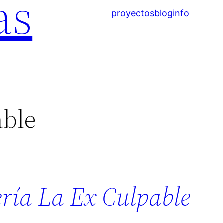
as
proyectos
blog
info
able
ería La Ex Culpable