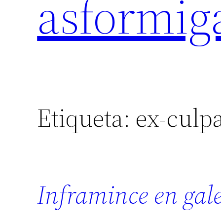
asformig
Etiqueta:
ex-culp
Inframince en gal