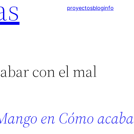
as
proyectos
blog
info
abar con el mal
oMango en Cómo acabar