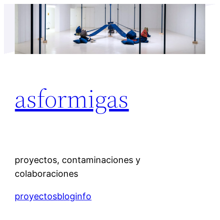
Saltar
al
contenido
asformigas
proyectos, contaminaciones y
colaboraciones
proyectos
blog
info